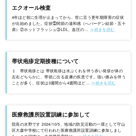
エクオール検査
4年ほど前に生理が止まってから、世に言う更年期障害の症状
が出始めました。症状⓵関節の違和感（へバーデン結節・五十
肩）②ホットフラッシュ③LDL、血圧の…
帯状疱疹定期接種について
１ 帯状疱疹とは 帯状疱疹は水ぶくれを伴う赤い発疹が体の
左右どちらかに、帯状に出る皮膚の疾患です。強い痛みを伴う
ことが多く、症状は3週間から4週間ほど…
医療救護所設置訓練に参加して
院長の水野です 2024/10/5、地域の防災活動の一環として守山
区大森中学校にて行われた医療救護所設置訓練に参加しまし