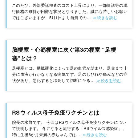
このたび、外部委託検査のコスト上昇により、一部健診等の現
行価格の維持が困難な状況となりました。誠に心苦しいお願い
ではございますが、5月1日より自費での…
脳梗塞・心筋梗塞に次ぐ第3の梗塞 “足梗
塞”とは？
足梗塞とは、動脈硬化によって足の血管が詰まり、足先まで十
分に血液が行かなくなる病気です。足のしびれや痛みなどの症
状があり、悪化すると壊死して切断に至る…
RSウィルス母子免疫ワクチンとは
院長の水野です。 今回はRSウィルス母子免疫ワクチンについ
て説明します。 冬になると流行する「RSウイルス感染症」。
特に生後6か月未満の赤ちゃんでは…